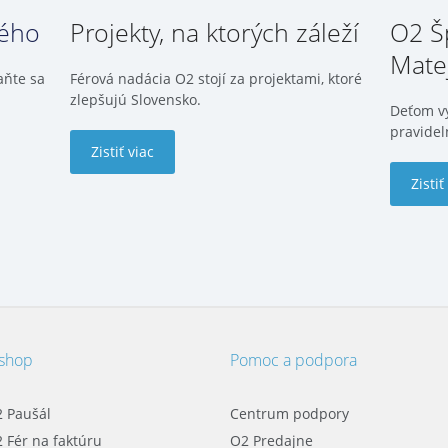
dého
Projekty, na ktorých záleží
O2 Š
Mate
aňte sa
Férová nadácia O2 stojí za projektami, ktoré
zlepšujú Slovensko.
Deťom v
pravidel
Zistiť viac
Zistiť
-shop
Pomoc a podpora
 Paušál
Centrum podpory
 Fér na faktúru
O2 Predajne