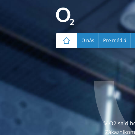
O nás
Pre médiá
V O2 sa dlh
Zákazníkom