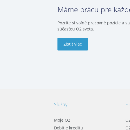
Máme prácu pre kaž
Pozrite si voľné pracovné pozície a st
súčasťou O2 sveta.
Zistiť viac
Služby
E
Moje O2
O2
Dobitie kreditu
O2