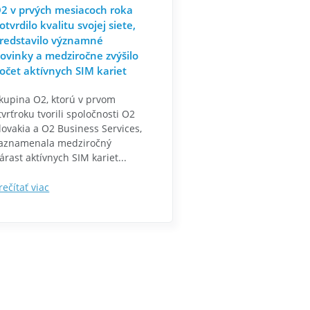
2 v prvých mesiacoch roka
otvrdilo kvalitu svojej siete,
redstavilo významné
ovinky a medziročne zvýšilo
očet aktívnych SIM kariet
kupina O2, ktorú v prvom
tvrťroku tvorili spoločnosti O2
lovakia a O2 Business Services,
aznamenala medziročný
árast aktívnych SIM kariet...
rečítať viac