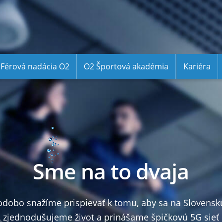
Férová nadácia O2
O2 Športová akadémia
Kariéra
Sme na to dvaja
odobo snažíme prispievať k tomu, aby sa na Slovensku 
 zjednodušujeme život a prinášame špičkovú 5G sieť 