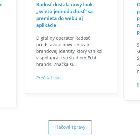
re
Radosť dostala nový look.
O
„Svieža jednoduchosť“ sa
p
premieta do webu aj
p
aplikácie
n
p
Digitálny operátor Radosť
predstavuje nový redizajn
S
brandovej identity, ktorý vznikol
š
v spolupráci so štúdiom Echt
S
brands. Značka si...
z
n
Prečítať viac
P
Tlačové správy