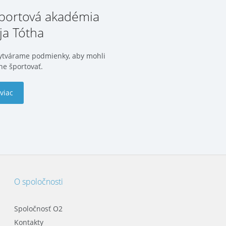
portová akadémia
ja Tótha
ytvárame podmienky, aby mohli
ne športovať.
 viac
O spoločnosti
Spoločnosť O2
Kontakty